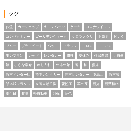
タグ
お盆
カーショップ
キャンペーン
ケーキ
コロナウイルス
コンパクトカー
ゴールデンウィーク
シロツメクサ
トヨタ
ピンク
ブルー
プライベート
ペット
マラソン
マロン
ミニバン
モンブラン
レッド
レンタカー
修理
夏休み
外出自粛
大自然
娘
小さな幸せ
差し入れ
年末年始
春
桜
熊本
熊本インター店
熊本レンタカー
熊本レンタカー 嘉島店
熊本城
熊本城マラソン
立岡自然公園
花粉症
菜の花
観光
観葉植物
誕生日
趣味
軽自動車
阿蘇
黄色