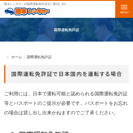
熊本レンタカーの国際運転免許証をご案内します
t
o
g
国際運転免許証
g
l
e
ホーム
国際運転免許証
n
a
国際運転免許証で日本国内を運転する場合
v
i
ご利用には、日本で運転可能と認められる国際運転免許証
g
等とパスポートのご提示が必要です。パスポートをお忘れ
a
の場合は貸し出し出来かねますのでご了承ください。
t
i