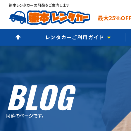
熊本レンタカーの阿蘇をご案内します
最大25％O
レンタカーご利用ガイド
ご予約からご返却まで
選ばれる6つの理由
BLOG
よくあるご質問
オプションメニュー
ご利用規約
阿蘇のページです。
保険・補償制度