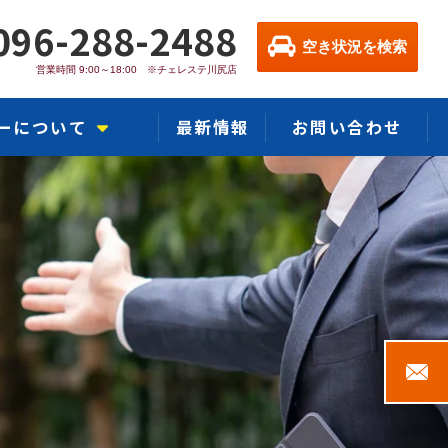
096-288-2488
空き状況を検索
営業時間 9:00～18:00 ※チェレステ川尻店
ーについて
最新情報
お問い合わせ
カー川尻店
熊本インター店
ー熊本浜線店
ャラリー