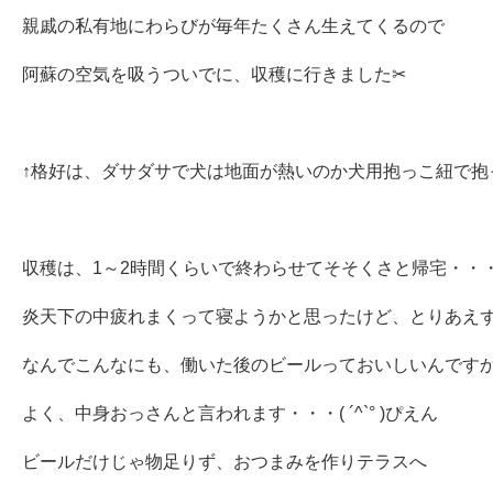
親戚の私有地にわらびが毎年たくさん生えてくるので
阿蘇の空気を吸うついでに、収穫に行きました✂
↑格好は、ダサダサで犬は地面が熱いのか犬用抱っこ紐で抱っ
収穫は、1～2時間くらいで終わらせてそそくさと帰宅・・
炎天下の中疲れまくって寝ようかと思ったけど、とりあえず
なんでこんなにも、働いた後のビールっておいしいんです
よく、中身おっさんと言われます・・・( ´^`° )ぴえん
ビールだけじゃ物足りず、おつまみを作りテラスへ