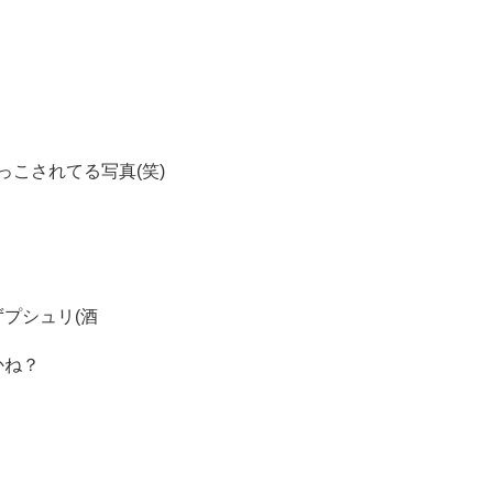
こされてる写真(笑)
・
プシュリ(酒
かね？