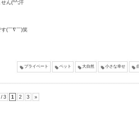
ん(^^;汗
(￣∇￣)笑
プライベート
ペット
大自然
小さな幸せ
 / 3
1
2
3
»