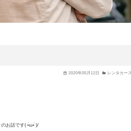
輸入車・高級車から選ぶ
バン・トラックから選ぶ
福祉車両から選ぶ
2020年05月12日
レンタカー
( •̀ω•́ )/