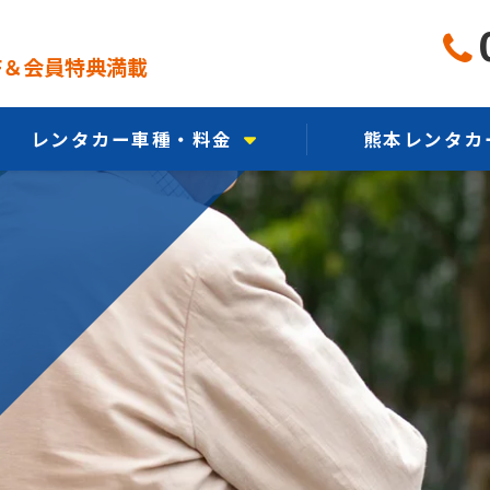
FF＆会員特典満載
レンタカー車種・料金
熊本レンタカ
軽自動車から選ぶ
熊本レンタ
コンパクトカーから選ぶ
熊本レンタカー
乗用車から選ぶ
熊本レンタカ
エコカーから選ぶ
CMギ
ミニバンから選ぶ
SUV・クロカンから選ぶ