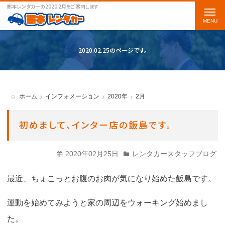
熊本レンタカーの2020 2月をご案内します
t
o
g
2020.02.25のページです。
g
l
e
ホーム
インフォメーション
2020年
2月
n
a
初めまして、インター店の飯島です。
v
i
2020年02月25日
レンタカースタッフブログ
g
最近、ちょこっとお腹のお肉が気になり始めた飯島です。
a
t
運動を始めてみようと家の周辺をウォーキング始めまし
i
た。