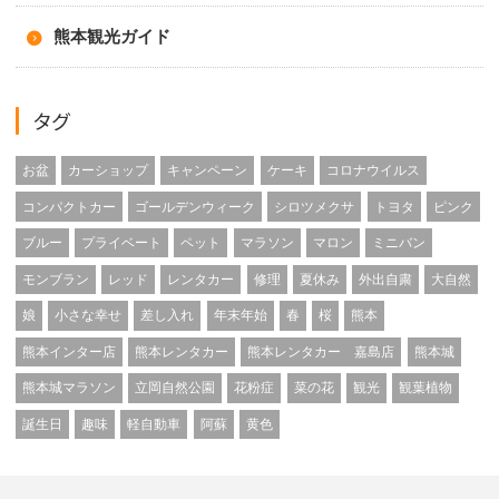
熊本観光ガイド
タグ
お盆
カーショップ
キャンペーン
ケーキ
コロナウイルス
コンパクトカー
ゴールデンウィーク
シロツメクサ
トヨタ
ピンク
ブルー
プライベート
ペット
マラソン
マロン
ミニバン
モンブラン
レッド
レンタカー
修理
夏休み
外出自粛
大自然
娘
小さな幸せ
差し入れ
年末年始
春
桜
熊本
熊本インター店
熊本レンタカー
熊本レンタカー 嘉島店
熊本城
熊本城マラソン
立岡自然公園
花粉症
菜の花
観光
観葉植物
誕生日
趣味
軽自動車
阿蘇
黄色