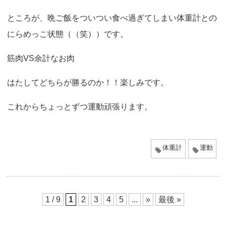
o
ところが、晩ご飯をついつい食べ過ぎてしまい体重計との
n
にらめっこ状態（（笑））です。
筋肉VS余計なお肉
はたしてどちらが勝るのか！！楽しみです。
これからちょっとずつ運動頑張ります。
体重計
運動
1 / 9
1
2
3
4
5
...
»
最後 »