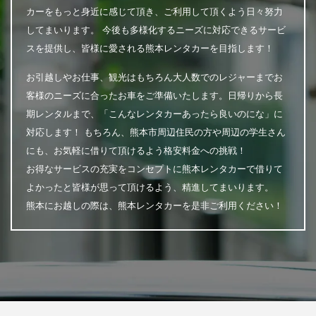
カーをもっと身近に感じて頂き、ご利用して頂くよう日々努力
してまいります。 今後も多様化するニーズに対応できるサービ
スを提供し、皆様に愛される熊本レンタカーを目指します！
お引越しやお仕事、観光はもちろん大人数でのレジャーまでお
客様のニーズに合ったお車をご準備いたします。日帰りから長
期レンタルまで、「こんなレンタカーあったら良いのにな」に
対応します！ もちろん、熊本市周辺住民の方や周辺の学生さん
にも、お気軽に借りて頂けるよう格安料金への挑戦！
お得なサービスの充実をコンセプトに熊本レンタカーで借りて
よかったと皆様が思って頂けるよう、精進してまいります。
熊本にお越しの際は、熊本レンタカーを是非ご利用ください！