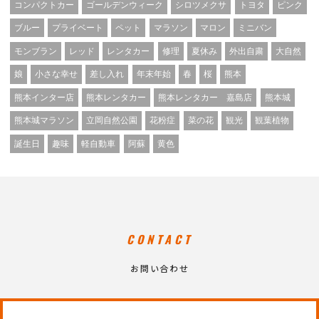
コンパクトカー
ゴールデンウィーク
シロツメクサ
トヨタ
ピンク
ブルー
プライベート
ペット
マラソン
マロン
ミニバン
モンブラン
レッド
レンタカー
修理
夏休み
外出自粛
大自然
娘
小さな幸せ
差し入れ
年末年始
春
桜
熊本
熊本インター店
熊本レンタカー
熊本レンタカー 嘉島店
熊本城
熊本城マラソン
立岡自然公園
花粉症
菜の花
観光
観葉植物
誕生日
趣味
軽自動車
阿蘇
黄色
CONTACT
お問い合わせ