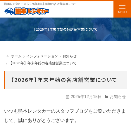
熊本レンタカーの【2026年】年末年始の各店舗営業についてをご案内します
t
o
g
【2026年】年末年始の各店舗営業について
g
l
e
ホーム
インフォメーション
お知らせ
n
【2026年】年末年始の各店舗営業について
a
【2026年】年末年始の各店舗営業について
v
i
2025年12月15日
お知らせ
g
a
いつも熊本レンタカーのスタッフブログをご覧いただきま
t
して、誠にありがとうございます。
i