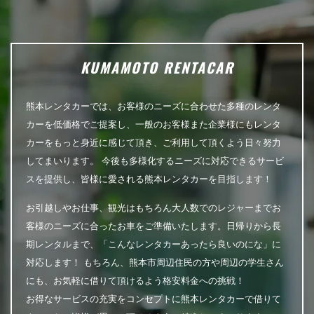
KUMAMOTO RENTACAR
熊本レンタカーでは、お客様のニーズに合わせた多種のレンタ
カーを低価格でご提案し、一般のお客様また企業様にもレンタ
カーをもっと身近に感じて頂き、ご利用して頂くよう日々努力
してまいります。 今後も多様化するニーズに対応できるサービ
スを提供し、皆様に愛される熊本レンタカーを目指します！
お引越しやお仕事、観光はもちろん大人数でのレジャーまでお
客様のニーズに合ったお車をご準備いたします。日帰りから長
期レンタルまで、「こんなレンタカーあったら良いのにな」に
対応します！ もちろん、熊本市周辺住民の方や周辺の学生さん
にも、お気軽に借りて頂けるよう格安料金への挑戦！
お得なサービスの充実をコンセプトに熊本レンタカーで借りて