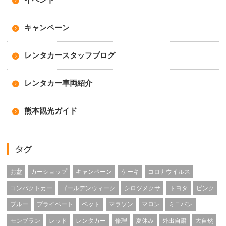
キャンペーン
レンタカースタッフブログ
レンタカー車両紹介
熊本観光ガイド
タグ
お盆
カーショップ
キャンペーン
ケーキ
コロナウイルス
コンパクトカー
ゴールデンウィーク
シロツメクサ
トヨタ
ピンク
ブルー
プライベート
ペット
マラソン
マロン
ミニバン
モンブラン
レッド
レンタカー
修理
夏休み
外出自粛
大自然