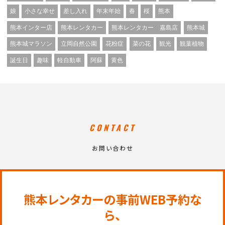
娘
小さな幸せ
差し入れ
年末年始
春
桜
熊本
熊本インター店
熊本レンタカー
熊本レンタカー 嘉島店
熊本城
熊本城マラソン
立岡自然公園
花粉症
菜の花
観光
観葉植物
誕生日
趣味
軽自動車
阿蘇
黄色
CONTACT
お問い合わせ
熊本レンタカーの事前WEB予約な
ら、