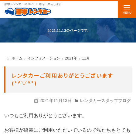
熊本レンタカーの2021 11月をご案内します
t
o
g
2021.11.13のページです。
g
l
e
ホーム
インフォメーション
2021年
11月
n
a
レンタカーご利用ありがとうございます
(*^▽^*)
v
i
2021年11月13日
レンタカースタッフブログ
g
a
いつもご利用ありがとうございます。
t
お客様が綺麗にご利用いただいているので私たちもとても
i