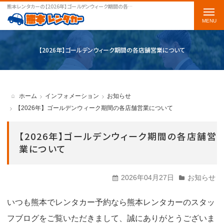
熊本レンタカーの【2026年】ゴールデンウィーク期間の各店舗営業についてをご案内します
t
o
g
【2026年】ゴールデンウィーク期間の各店舗営業について
g
l
e
ホーム
インフォメーション
お知らせ
n
【2026年】ゴールデンウィーク期間の各店舗営業について
a
【2026年】ゴールデンウィーク期間の各店舗営
v
業について
i
g
2026年04月27日
お知らせ
a
t
いつも熊本でレンタカー予約なら熊本レンタカーのスタッ
i
フブログをご覧いただきまして、誠にありがとうございま