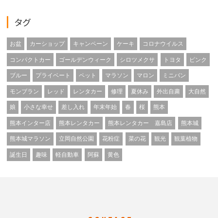
タグ
お盆
カーショップ
キャンペーン
ケーキ
コロナウイルス
コンパクトカー
ゴールデンウィーク
シロツメクサ
トヨタ
ピンク
ブルー
プライベート
ペット
マラソン
マロン
ミニバン
モンブラン
レッド
レンタカー
修理
夏休み
外出自粛
大自然
娘
小さな幸せ
差し入れ
年末年始
春
桜
熊本
熊本インター店
熊本レンタカー
熊本レンタカー 嘉島店
熊本城
熊本城マラソン
立岡自然公園
花粉症
菜の花
観光
観葉植物
誕生日
趣味
軽自動車
阿蘇
黄色