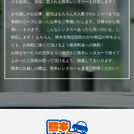
スを提供し、皆様に愛される熊本レンタカーを目指します！
お引越しやお仕事、観光はもちろん大人数でのレジャーまでお
客様のニーズに合ったお車をご準備いたします。日帰りから長
期レンタルまで、「こんなレンタカーあったら良いのにな」に
対応します！ もちろん、熊本市周辺住民の方や周辺の学生さん
にも、お気軽に借りて頂けるよう格安料金への挑戦！
お得なサービスの充実をコンセプトに熊本レンタカーで借りて
よかったと皆様が思って頂けるよう、精進してまいります。
熊本にお越しの際は、熊本レンタカーを是非ご利用ください！