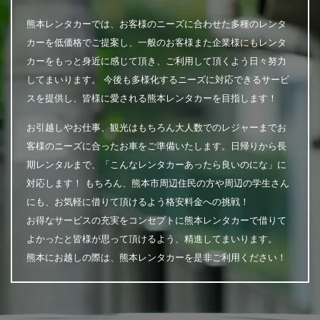
熊本レンタカーでは、お客様のニーズに合わせた多種のレンタ
カーを低価格でご提案し、一般のお客様また企業様にもレンタ
カーをもっと身近に感じて頂き、ご利用して頂くよう日々努力
してまいります。 今後も多様化するニーズに対応できるサービ
スを提供し、皆様に愛される熊本レンタカーを目指します！
お引越しやお仕事、観光はもちろん大人数でのレジャーまでお
客様のニーズに合ったお車をご準備いたします。日帰りから長
期レンタルまで、「こんなレンタカーあったら良いのにな」に
対応します！ もちろん、熊本市周辺住民の方や周辺の学生さん
にも、お気軽に借りて頂けるよう格安料金への挑戦！
お得なサービスの充実をコンセプトに熊本レンタカーで借りて
よかったと皆様が思って頂けるよう、精進してまいります。
熊本にお越しの際は、熊本レンタカーを是非ご利用ください！