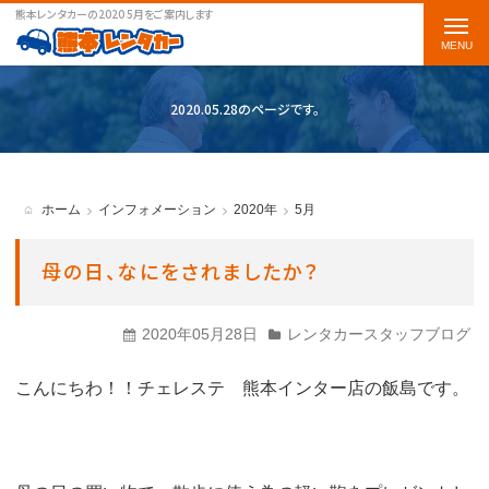
熊本レンタカーの2020 5月をご案内します
t
o
g
2020.05.28のページです。
g
l
e
ホーム
インフォメーション
2020年
5月
n
a
母の日、なにをされましたか？
v
i
2020年05月28日
レンタカースタッフブログ
g
こんにちわ！！チェレステ 熊本インター店の飯島です。
a
t
i