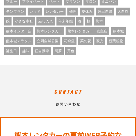
ブルー
プライベート
ペット
マラソン
マロン
ミニバン
モンブラン
レッド
レンタカー
修理
夏休み
外出自粛
大自然
娘
小さな幸せ
差し入れ
年末年始
春
桜
熊本
熊本インター店
熊本レンタカー
熊本レンタカー 嘉島店
熊本城
熊本城マラソン
立岡自然公園
花粉症
菜の花
観光
観葉植物
誕生日
趣味
軽自動車
阿蘇
黄色
CONTACT
お問い合わせ
熊本レンタカーの事前WEB予約な