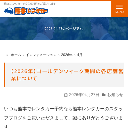
熊本レンタカーの2026 4月をご案内します
t
o
g
2026.04.27のページです。
g
l
e
ホーム
インフォメーション
2026年
4月
n
a
【2026年】ゴールデンウィーク期間の各店舗営
業について
v
i
2026年04月27日
お知らせ
g
a
いつも熊本でレンタカー予約なら熊本レンタカーのスタッ
t
フブログをご覧いただきまして、誠にありがとうございま
i
す。