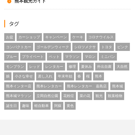
熊本観光ガイド
タグ
お盆
カーショップ
キャンペーン
ケーキ
コロナウイルス
コンパクトカー
ゴールデンウィーク
シロツメクサ
トヨタ
ピンク
ブルー
プライベート
ペット
マラソン
マロン
ミニバン
モンブラン
レッド
レンタカー
修理
夏休み
外出自粛
大自然
娘
小さな幸せ
差し入れ
年末年始
春
桜
熊本
熊本インター店
熊本レンタカー
熊本レンタカー 嘉島店
熊本城
熊本城マラソン
立岡自然公園
花粉症
菜の花
観光
観葉植物
誕生日
趣味
軽自動車
阿蘇
黄色