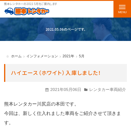
熊本レンタカーの2021 5月をご案内します
t
o
g
2021.05.06のページです。
g
l
e
ホーム
インフォメーション
2021年
5月
n
a
ハイエース（ホワイト）入庫しました！
v
i
2021年05月06日
レンタカー車両紹介
g
熊本レンタカー川尻店の本田です。
a
今回は、新しく仕入れました車両をご紹介させて頂きま
t
す。
i