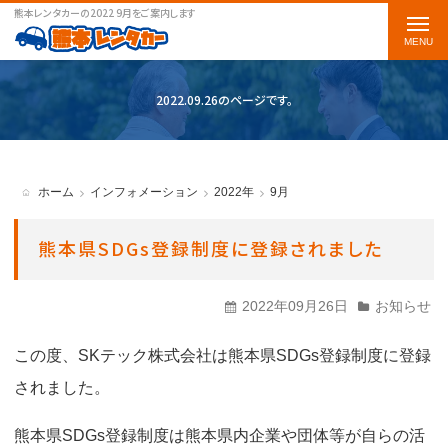
熊本レンタカーの2022 9月をご案内します
t
o
g
2022.09.26のページです。
g
l
e
ホーム
インフォメーション
2022年
9月
n
a
熊本県SDGs登録制度に登録されました
v
i
2022年09月26日
お知らせ
g
この度、SKテック株式会社は熊本県SDGs登録制度に登録
a
されました。
t
i
熊本県SDGs登録制度は熊本県内企業や団体等が自らの活