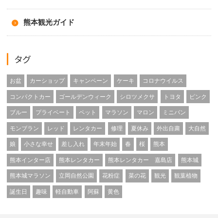
熊本観光ガイド
タグ
お盆
カーショップ
キャンペーン
ケーキ
コロナウイルス
コンパクトカー
ゴールデンウィーク
シロツメクサ
トヨタ
ピンク
ブルー
プライベート
ペット
マラソン
マロン
ミニバン
モンブラン
レッド
レンタカー
修理
夏休み
外出自粛
大自然
娘
小さな幸せ
差し入れ
年末年始
春
桜
熊本
熊本インター店
熊本レンタカー
熊本レンタカー 嘉島店
熊本城
熊本城マラソン
立岡自然公園
花粉症
菜の花
観光
観葉植物
誕生日
趣味
軽自動車
阿蘇
黄色