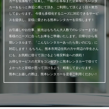
カーを低価格でご提案し、一般のお客様また企業様にもレンタ
カーをもっと身近に感じて頂き、ご利用して頂くよう日々努力
してまいります。 今後も多様化するニーズに対応できるサービ
スを提供し、皆様に愛される熊本レンタカーを目指します！
お引越しやお仕事、観光はもちろん大人数でのレジャーまでお
客様のニーズに合ったお車をご準備いたします。日帰りから長
期レンタルまで、「こんなレンタカーあったら良いのにな」に
対応します！ もちろん、熊本市周辺住民の方や周辺の学生さん
にも、お気軽に借りて頂けるよう格安料金への挑戦！
お得なサービスの充実をコンセプトに熊本レンタカーで借りて
よかったと皆様が思って頂けるよう、精進してまいります。
熊本にお越しの際は、熊本レンタカーを是非ご利用ください！