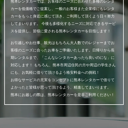
熊本レンタカーでは、お客様のニーズに合わせた多種のレンタ
カーを低価格でご提案し、一般のお客様また企業様にもレンタ
カーをもっと身近に感じて頂き、ご利用して頂くよう日々努力
してまいります。 今後も多様化するニーズに対応できるサービ
スを提供し、皆様に愛される熊本レンタカーを目指します！
お引越しやお仕事、観光はもちろん大人数でのレジャーまでお
客様のニーズに合ったお車をご準備いたします。日帰りから長
期レンタルまで、「こんなレンタカーあったら良いのにな」に
対応します！ もちろん、熊本市周辺住民の方や周辺の学生さん
にも、お気軽に借りて頂けるよう格安料金への挑戦！
お得なサービスの充実をコンセプトに熊本レンタカーで借りて
よかったと皆様が思って頂けるよう、精進してまいります。
熊本にお越しの際は、熊本レンタカーを是非ご利用ください！