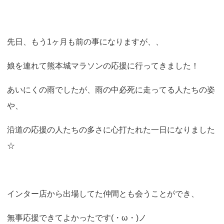
o
n
先日、もう1ヶ月も前の事になりますが、、
娘を連れて熊本城マラソンの応援に行ってきました！
あいにくの雨でしたが、雨の中必死に走ってる人たちの姿
や、
沿道の応援の人たちの多さに心打たれた一日になりました
☆
インター店から出場してた仲間とも会うことができ、
無事応援できてよかったです(・ω・)ノ