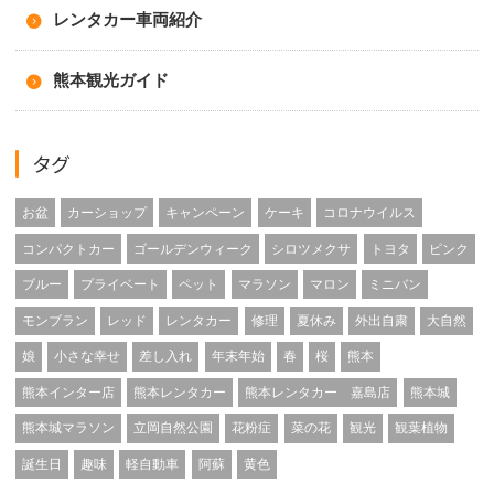
レンタカー車両紹介
熊本観光ガイド
タグ
お盆
カーショップ
キャンペーン
ケーキ
コロナウイルス
コンパクトカー
ゴールデンウィーク
シロツメクサ
トヨタ
ピンク
ブルー
プライベート
ペット
マラソン
マロン
ミニバン
モンブラン
レッド
レンタカー
修理
夏休み
外出自粛
大自然
娘
小さな幸せ
差し入れ
年末年始
春
桜
熊本
熊本インター店
熊本レンタカー
熊本レンタカー 嘉島店
熊本城
熊本城マラソン
立岡自然公園
花粉症
菜の花
観光
観葉植物
誕生日
趣味
軽自動車
阿蘇
黄色