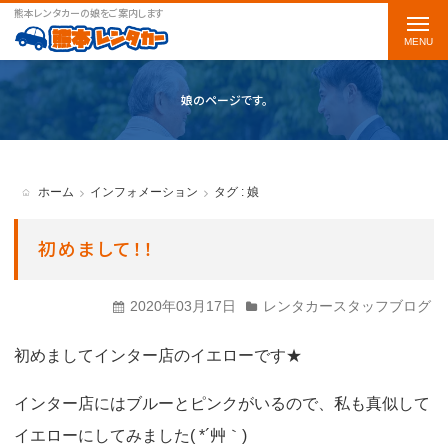
熊本レンタカーの娘をご案内します
t
o
g
娘のページです。
g
l
e
ホーム
インフォメーション
タグ : 娘
n
a
初めまして！！
v
i
2020年03月17日
レンタカースタッフブログ
g
初めましてインター店のイエローです★
a
t
インター店にはブルーとピンクがいるので、私も真似して
i
イエローにしてみました( *´艸｀)