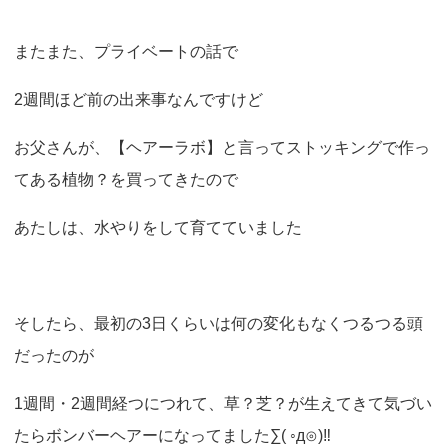
o
n
またまた、プライベートの話で
2週間ほど前の出来事なんですけど
お父さんが、【ヘアーラボ】と言ってストッキングで作っ
てある植物？を買ってきたので
あたしは、水やりをして育てていました
そしたら、最初の3日くらいは何の変化もなくつるつる頭
だったのが
1週間・2週間経つにつれて、草？芝？が生えてきて気づい
たらボンバーヘアーになってました∑( ◦д⊙)‼