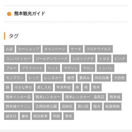
熊本観光ガイド
タグ
お盆
カーショップ
キャンペーン
ケーキ
コロナウイルス
コンパクトカー
ゴールデンウィーク
シロツメクサ
トヨタ
ピンク
ブルー
プライベート
ペット
マラソン
マロン
ミニバン
モンブラン
レッド
レンタカー
修理
夏休み
外出自粛
大自然
娘
小さな幸せ
差し入れ
年末年始
春
桜
熊本
熊本インター店
熊本レンタカー
熊本レンタカー 嘉島店
熊本城
熊本城マラソン
立岡自然公園
花粉症
菜の花
観光
観葉植物
誕生日
趣味
軽自動車
阿蘇
黄色