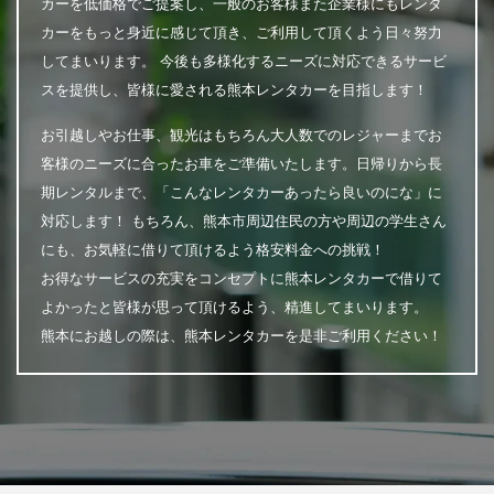
カーを低価格でご提案し、一般のお客様また企業様にもレンタ
カーをもっと身近に感じて頂き、ご利用して頂くよう日々努力
してまいります。 今後も多様化するニーズに対応できるサービ
スを提供し、皆様に愛される熊本レンタカーを目指します！
お引越しやお仕事、観光はもちろん大人数でのレジャーまでお
客様のニーズに合ったお車をご準備いたします。日帰りから長
期レンタルまで、「こんなレンタカーあったら良いのにな」に
対応します！ もちろん、熊本市周辺住民の方や周辺の学生さん
にも、お気軽に借りて頂けるよう格安料金への挑戦！
お得なサービスの充実をコンセプトに熊本レンタカーで借りて
よかったと皆様が思って頂けるよう、精進してまいります。
熊本にお越しの際は、熊本レンタカーを是非ご利用ください！