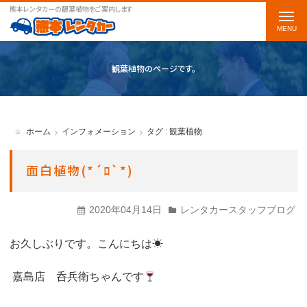
熊本レンタカーの観葉植物をご案内します
t
o
g
観葉植物のページです。
g
l
e
ホーム
インフォメーション
タグ : 観葉植物
n
a
面白植物(*´ﾛ`*)
v
i
2020年04月14日
レンタカースタッフブログ
g
お久しぶりです。こんにちは☀
a
t
嘉島店 呑兵衛ちゃんです
i