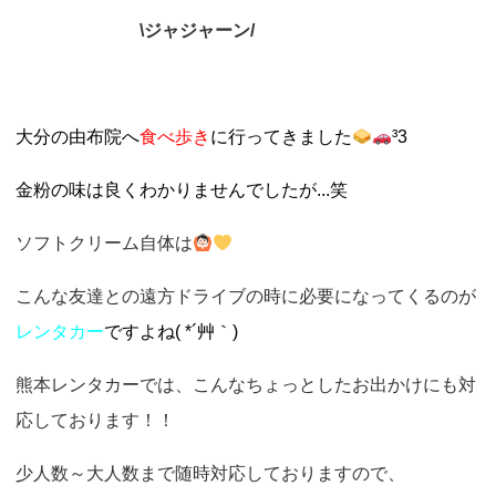
o
\
ジャジャーン/
n
大分の由布院へ
食べ歩き
に
行ってきました
³3
金粉の味は良くわかりませんでしたが...笑
ソフトクリーム自体は
こんな友達との遠方ドライブの時に必要になってくるのが
レンタカー
ですよね( *´艸｀)
熊本レンタカーでは、こんなちょっとしたお出かけにも対
応しております！！
少人数～大人数まで随時対応しておりますので、