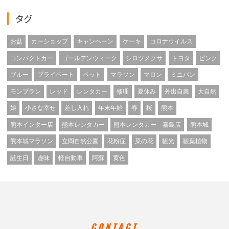
タグ
お盆
カーショップ
キャンペーン
ケーキ
コロナウイルス
コンパクトカー
ゴールデンウィーク
シロツメクサ
トヨタ
ピンク
ブルー
プライベート
ペット
マラソン
マロン
ミニバン
モンブラン
レッド
レンタカー
修理
夏休み
外出自粛
大自然
娘
小さな幸せ
差し入れ
年末年始
春
桜
熊本
熊本インター店
熊本レンタカー
熊本レンタカー 嘉島店
熊本城
熊本城マラソン
立岡自然公園
花粉症
菜の花
観光
観葉植物
誕生日
趣味
軽自動車
阿蘇
黄色
CONTACT