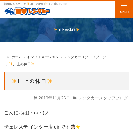
熊本レンタカーの
川上の休日
をご案内します
t
o
g
川上の休日
g
l
e
ホーム
インフォメーション
レンタカースタッフブログ
n
川上の休日
a
川上の休日
v
i
2019年11月26日
レンタカースタッフブログ
g
a
こんにちは(・ω・)ノ
t
チェレステ インター店 girlです
★
i