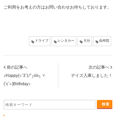
ご利用をお考えの方はお問い合わせお待ちしております。
ドライブ
レンタカー
大分
由布院
前の記事へ
次の記事へ
♪Happy(○´3`)ﾉ”┌iiii┐ヾ
デイズ入庫しました！
(´ε`○)Birthday♪