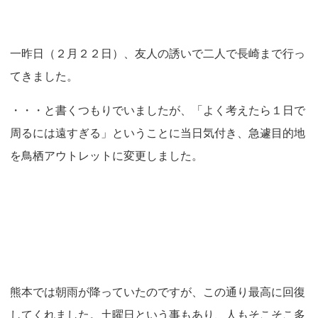
o
n
一昨日（２月２２日）、友人の誘いで二人で長崎まで行っ
てきました。
・・・と書くつもりでいましたが、「よく考えたら１日で
周るには遠すぎる」ということに当日気付き、急遽目的地
を鳥栖アウトレットに変更しました。
熊本では朝雨が降っていたのですが、この通り最高に回復
してくれました。土曜日という事もあり、人もそこそこ多