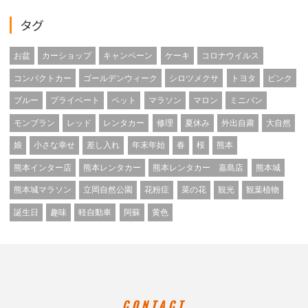
タグ
お盆
カーショップ
キャンペーン
ケーキ
コロナウイルス
コンパクトカー
ゴールデンウィーク
シロツメクサ
トヨタ
ピンク
ブルー
プライベート
ペット
マラソン
マロン
ミニバン
モンブラン
レッド
レンタカー
修理
夏休み
外出自粛
大自然
娘
小さな幸せ
差し入れ
年末年始
春
桜
熊本
熊本インター店
熊本レンタカー
熊本レンタカー 嘉島店
熊本城
熊本城マラソン
立岡自然公園
花粉症
菜の花
観光
観葉植物
誕生日
趣味
軽自動車
阿蘇
黄色
CONTACT