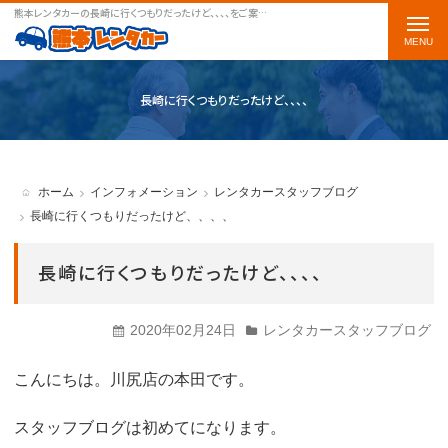
熊本レンタカーの長崎に行くつもりだったけど、、、、をご案内します
t
o
g
長崎に行くつもりだったけど、、、、
g
l
e
ホーム
インフォメーション
レンタカースタッフブログ
n
長崎に行くつもりだったけど、、、、
a
長崎に行くつもりだったけど、、、、
v
i
2020年02月24日
レンタカースタッフブログ
g
a
こんにちは。川尻店の本田です。
t
スタッフブログは初めてになります。
i