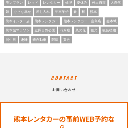
モンブラン
レッド
レンタカー
修理
夏休み
外出自粛
大自然
娘
小さな幸せ
差し入れ
年末年始
春
桜
熊本
熊本インター店
熊本レンタカー
熊本レンタカー 嘉島店
熊本城
熊本城マラソン
立岡自然公園
花粉症
菜の花
観光
観葉植物
誕生日
趣味
軽自動車
阿蘇
黄色
CONTACT
お問い合わせ
熊本レンタカーの事前WEB予約な
ら、