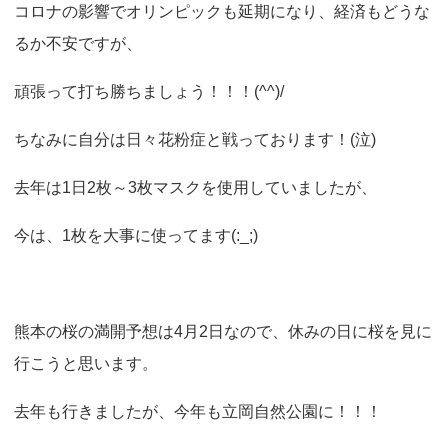
コロナの影響でオリンピックも延期になり、経済もどうな
o
るか不安ですが、
n
頑張って打ち勝ちましょう！！！(^^)/
ちなみに自分は日々花粉症と戦っております！(泣)
去年は1日2枚～3枚マスクを使用していましたが、
今は、1枚を大事に使ってます(:_;)
熊本の桜の満開予想は4月2日なので、休みの日に桜を見に
行こうと思います。
去年も行きましたが、今年も立岡自然公園に！！！