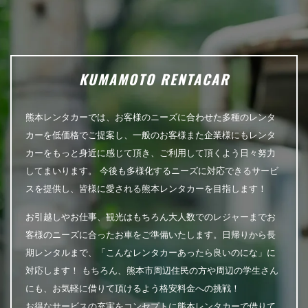
KUMAMOTO RENTACAR
熊本レンタカーでは、お客様のニーズに合わせた多種のレンタ
カーを低価格でご提案し、一般のお客様また企業様にもレンタ
カーをもっと身近に感じて頂き、ご利用して頂くよう日々努力
してまいります。 今後も多様化するニーズに対応できるサービ
スを提供し、皆様に愛される熊本レンタカーを目指します！
お引越しやお仕事、観光はもちろん大人数でのレジャーまでお
客様のニーズに合ったお車をご準備いたします。日帰りから長
期レンタルまで、「こんなレンタカーあったら良いのにな」に
対応します！ もちろん、熊本市周辺住民の方や周辺の学生さん
にも、お気軽に借りて頂けるよう格安料金への挑戦！
お得なサービスの充実をコンセプトに熊本レンタカーで借りて