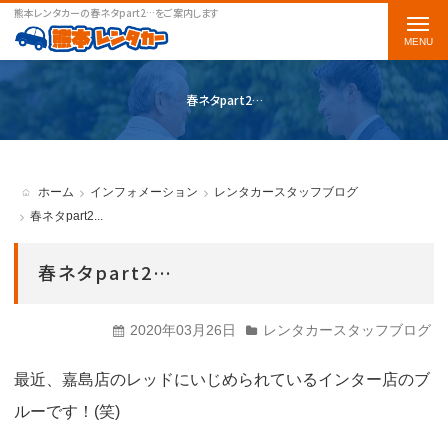
熊本レンタカーの春ネタpart2…をご案内します
t
o
g
春ネタpart2…
g
l
e
ホーム
インフォメーション
レンタカースタッフブログ
n
春ネタpart2...
a
春ネタpart2…
v
i
2020年03月26日
レンタカースタッフブログ
g
a
最近、嘉島店のレッドにいじめられているインター店のブ
t
ルーです！(笑)
i