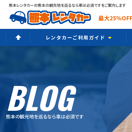
熊本レンタカーの熊本の観光地を巡るなら車は必須ですをご案内します
最大25％O
レンタカーご利用ガイド
ご予約からご返却まで
選ばれる6つの理由
BLOG
よくあるご質問
オプションメニュー
ご利用規約
熊本の観光地を巡るなら車は必須です
保険・補償制度