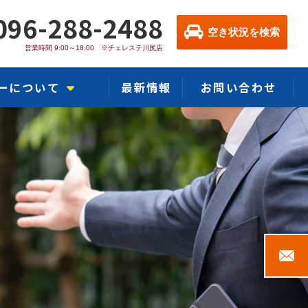
096-288-2488
空き状況を検索
営業時間 9:00～18:00 ※チェレステ川尻店
ーについて
最新情報
お問い合わせ
カー川尻店
熊本インター店
ー熊本浜線店
ャラリー