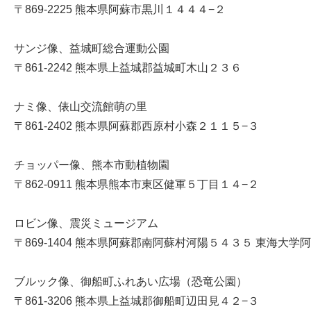
〒869-2225 熊本県阿蘇市黒川１４４４−２
サンジ像、益城町総合運動公園
〒861-2242 熊本県上益城郡益城町木山２３６
ナミ像、俵山交流館萌の里
〒861-2402 熊本県阿蘇郡西原村小森２１１５−３
チョッパー像、熊本市動植物園
〒862-0911 熊本県熊本市東区健軍５丁目１４−２
ロビン像、震災ミュージアム
〒869-1404 熊本県阿蘇郡南阿蘇村河陽５４３５ 東海大
ブルック像、御船町ふれあい広場（恐竜公園）
〒861-3206 熊本県上益城郡御船町辺田見４２−３