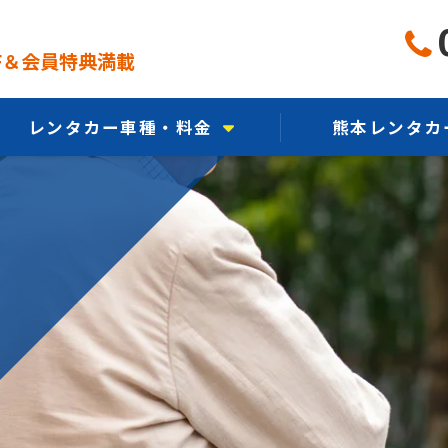
FF＆会員特典満載
レンタカー車種・料金
熊本レンタカ
軽自動車から選ぶ
熊本レンタ
コンパクトカーから選ぶ
熊本レンタカー
乗用車から選ぶ
熊本レンタカ
エコカーから選ぶ
CMギ
ミニバンから選ぶ
SUV・クロカンから選ぶ