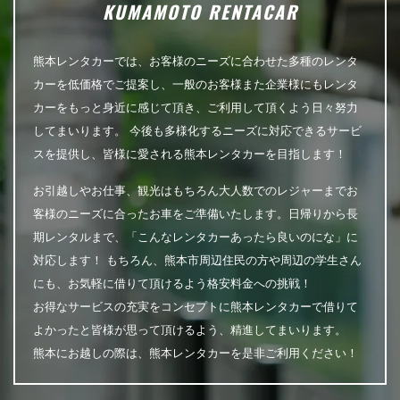
KUMAMOTO RENTACAR
熊本レンタカーでは、お客様のニーズに合わせた多種のレンタ
カーを低価格でご提案し、一般のお客様また企業様にもレンタ
カーをもっと身近に感じて頂き、ご利用して頂くよう日々努力
してまいります。 今後も多様化するニーズに対応できるサービ
スを提供し、皆様に愛される熊本レンタカーを目指します！
お引越しやお仕事、観光はもちろん大人数でのレジャーまでお
客様のニーズに合ったお車をご準備いたします。日帰りから長
期レンタルまで、「こんなレンタカーあったら良いのにな」に
対応します！ もちろん、熊本市周辺住民の方や周辺の学生さん
にも、お気軽に借りて頂けるよう格安料金への挑戦！
お得なサービスの充実をコンセプトに熊本レンタカーで借りて
よかったと皆様が思って頂けるよう、精進してまいります。
熊本にお越しの際は、熊本レンタカーを是非ご利用ください！