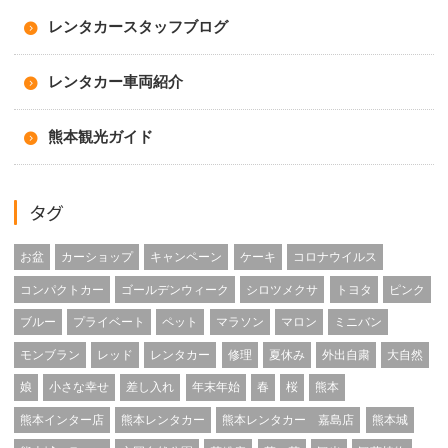
レンタカースタッフブログ
レンタカー車両紹介
熊本観光ガイド
タグ
お盆
カーショップ
キャンペーン
ケーキ
コロナウイルス
コンパクトカー
ゴールデンウィーク
シロツメクサ
トヨタ
ピンク
ブルー
プライベート
ペット
マラソン
マロン
ミニバン
モンブラン
レッド
レンタカー
修理
夏休み
外出自粛
大自然
娘
小さな幸せ
差し入れ
年末年始
春
桜
熊本
熊本インター店
熊本レンタカー
熊本レンタカー 嘉島店
熊本城