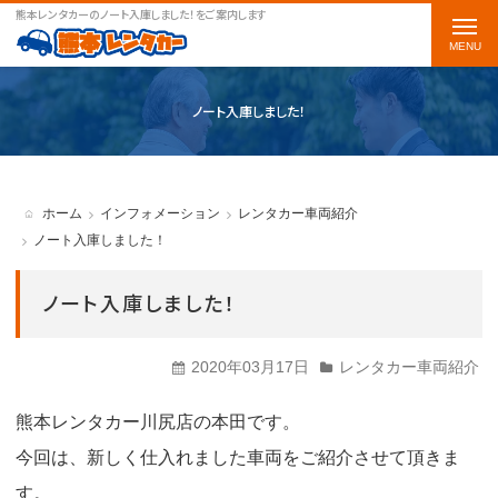
熊本レンタカーのノート入庫しました！をご案内します
t
o
g
ノート入庫しました！
g
l
e
ホーム
インフォメーション
レンタカー車両紹介
n
ノート入庫しました！
a
ノート入庫しました！
v
i
2020年03月17日
レンタカー車両紹介
g
a
熊本レンタカー川尻店の
本田
です。
t
今回は、新しく仕入れました車両をご紹介させて頂きま
i
す。