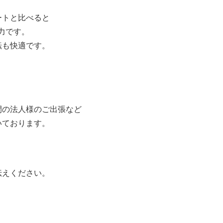
ートと比べると
力です。
転も快適です。
間の法人様のご出張など
いております。
。
。
伝えください。