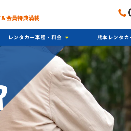
FF＆会員特典満載
レンタカー車種・料金
熊本レンタカ
軽自動車から選ぶ
熊本レンタ
コンパクトカーから選ぶ
熊本レンタカー
R
乗用車から選ぶ
熊本レンタカ
エコカーから選ぶ
CMギ
ミニバンから選ぶ
SUV・クロカンから選ぶ