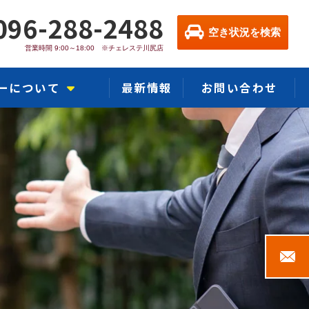
096-288-2488
空き状況を検索
営業時間 9:00～18:00 ※チェレステ川尻店
ーについて
最新情報
お問い合わせ
カー川尻店
熊本インター店
ー熊本浜線店
ャラリー