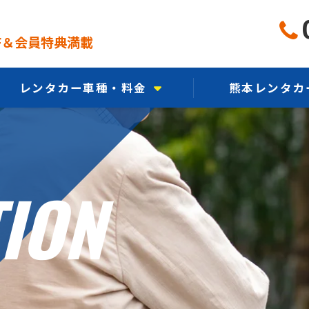
FF＆会員特典満載
レンタカー車種・料金
熊本レンタカ
軽自動車から選ぶ
熊本レンタ
コンパクトカーから選ぶ
熊本レンタカー
ION
乗用車から選ぶ
熊本レンタカ
エコカーから選ぶ
CMギ
ミニバンから選ぶ
SUV・クロカンから選ぶ