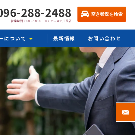
096-288-2488
空き状況を検索
営業時間 9:00～18:00 ※チェレステ川尻店
ーについて
最新情報
お問い合わせ
カー川尻店
熊本インター店
ー熊本浜線店
ャラリー