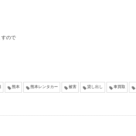
ますので
興
熊本
熊本レンタカー
被害
貸し出し
車買取