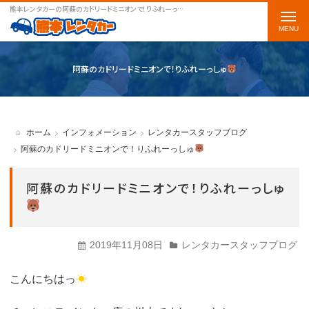
熊本レンタカーの阿蘇のカドリードミニオンで！りふれーっしゅ
をご案内します
t
o
g
阿蘇のカドリードミニオンで！りふれーっしゅ
g
l
e
ホーム
インフォメーション
レンタカースタッフブログ
n
阿蘇のカドリードミニオンで！りふれーっしゅ
a
阿蘇のカドリードミニオンで！りふれーっしゅ
v
i
g
2019年11月08日
レンタカースタッフブログ
a
t
こんにちはっ
☀
i