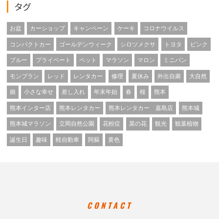
タグ
お盆
カーショップ
キャンペーン
ケーキ
コロナウイルス
コンパクトカー
ゴールデンウィーク
シロツメクサ
トヨタ
ピンク
ブルー
プライベート
ペット
マラソン
マロン
ミニバン
モンブラン
レッド
レンタカー
修理
夏休み
外出自粛
大自然
娘
小さな幸せ
差し入れ
年末年始
春
桜
熊本
熊本インター店
熊本レンタカー
熊本レンタカー 嘉島店
熊本城
熊本城マラソン
立岡自然公園
花粉症
菜の花
観光
観葉植物
誕生日
趣味
軽自動車
阿蘇
黄色
CONTACT