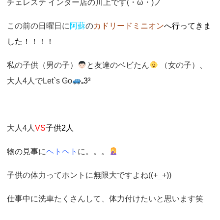
チェレステ インター店の川上です(・ω・)ノ
o
n
この前の日曜日に
阿蘇
の
カドリードミニオン
へ行ってきま
した！！！！
私の子供（男の子）
と友達のベビたん
（女の子）、
大人4人でLet`s Go
₌3³
大人4人
VS
子供2人
物の見事に
ヘトヘト
に。。。
子供の体力ってホントに無限大ですよね((+_+))
仕事中に洗車たくさんして、体力付けたいと思います笑