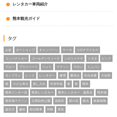
レンタカー車両紹介
熊本観光ガイド
タグ
お盆
カーショップ
キャンペーン
ケーキ
コロナウイルス
コンパクトカー
ゴールデンウィーク
シロツメクサ
トヨタ
ピンク
ブルー
プライベート
ペット
マラソン
マロン
ミニバン
モンブラン
レッド
レンタカー
修理
夏休み
外出自粛
大自然
娘
小さな幸せ
差し入れ
年末年始
春
桜
熊本
熊本インター店
熊本レンタカー
熊本レンタカー 嘉島店
熊本城
熊本城マラソン
立岡自然公園
花粉症
菜の花
観光
観葉植物
誕生日
趣味
軽自動車
阿蘇
黄色