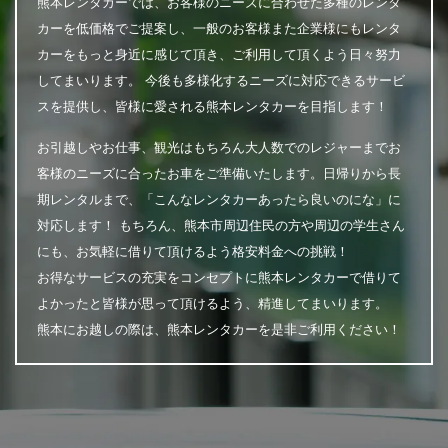
熊本レンタカーでは、お客様のニーズに合わせた多種のレンタ
カーを低価格でご提案し、一般のお客様また企業様にもレンタ
カーをもっと身近に感じて頂き、ご利用して頂くよう日々努力
してまいります。 今後も多様化するニーズに対応できるサービ
スを提供し、皆様に愛される熊本レンタカーを目指します！
お引越しやお仕事、観光はもちろん大人数でのレジャーまでお
客様のニーズに合ったお車をご準備いたします。日帰りから長
期レンタルまで、「こんなレンタカーあったら良いのにな」に
対応します！ もちろん、熊本市周辺住民の方や周辺の学生さん
にも、お気軽に借りて頂けるよう格安料金への挑戦！
お得なサービスの充実をコンセプトに熊本レンタカーで借りて
よかったと皆様が思って頂けるよう、精進してまいります。
熊本にお越しの際は、熊本レンタカーを是非ご利用ください！