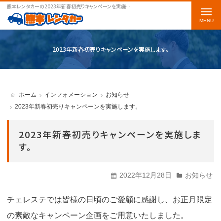
熊本レンタカーの2023年新春初売りキャンペーンを実施します。をご案内します
t
o
g
2023年新春初売りキャンペーンを実施します。
g
l
e
ホーム
インフォメーション
お知らせ
n
2023年新春初売りキャンペーンを実施します。
a
2023年新春初売りキャンペーンを実施しま
v
す。
i
g
2022年12月28日
お知らせ
a
t
チェレステでは皆様の日頃のご愛顧に感謝し、お正月限定
i
の素敵なキャンペーン企画をご用意いたしました。