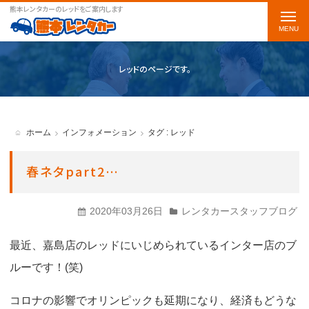
熊本レンタカーのレッドをご案内します
t
o
g
レッドのページです。
g
l
e
ホーム
インフォメーション
タグ : レッド
n
a
春ネタpart2…
v
i
2020年03月26日
レンタカースタッフブログ
g
最近、嘉島店のレッドにいじめられているインター店のブ
a
ルーです！(笑)
t
i
コロナの影響でオリンピックも延期になり、経済もどうな