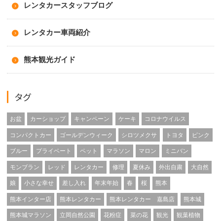
レンタカースタッフブログ
レンタカー車両紹介
熊本観光ガイド
タグ
お盆
カーショップ
キャンペーン
ケーキ
コロナウイルス
コンパクトカー
ゴールデンウィーク
シロツメクサ
トヨタ
ピンク
ブルー
プライベート
ペット
マラソン
マロン
ミニバン
モンブラン
レッド
レンタカー
修理
夏休み
外出自粛
大自然
娘
小さな幸せ
差し入れ
年末年始
春
桜
熊本
熊本インター店
熊本レンタカー
熊本レンタカー 嘉島店
熊本城
熊本城マラソン
立岡自然公園
花粉症
菜の花
観光
観葉植物