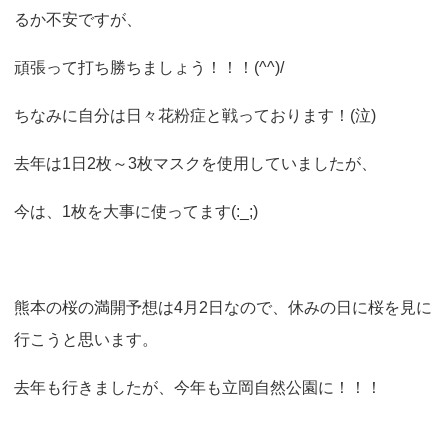
o
るか不安ですが、
n
頑張って打ち勝ちましょう！！！(^^)/
ちなみに自分は日々花粉症と戦っております！(泣)
去年は1日2枚～3枚マスクを使用していましたが、
今は、1枚を大事に使ってます(:_;)
熊本の桜の満開予想は4月2日なので、休みの日に桜を見に
行こうと思います。
去年も行きましたが、今年も立岡自然公園に！！！