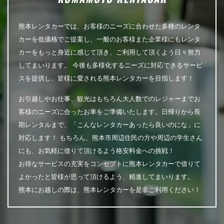
熊本レンタカーでは、お客様のニーズに合わせた多種のレンタ
カーを低価格でご提案し、一般のお客様また企業様にもレンタ
カーをもっと身近に感じて頂き、ご利用して頂くよう日々努力
してまいります。 今後も多様化するニーズに対応できるサービ
スを提供し、皆様に愛される熊本レンタカーを目指します！
お引越しやお仕事、観光はもちろん大人数でのレジャーまでお
客様のニーズに合ったお車をご準備いたします。日帰りから長
期レンタルまで、「こんなレンタカーあったら良いのにな」に
対応します！ もちろん、熊本市周辺住民の方や周辺の学生さん
にも、お気軽に借りて頂けるよう格安料金への挑戦！
お得なサービスの充実をコンセプトに熊本レンタカーで借りて
よかったと皆様が思って頂けるよう、精進してまいります。
熊本にお越しの際は、熊本レンタカーを是非ご利用ください！