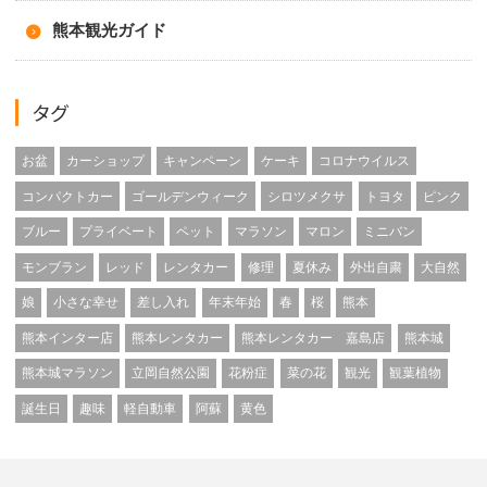
熊本観光ガイド
タグ
お盆
カーショップ
キャンペーン
ケーキ
コロナウイルス
コンパクトカー
ゴールデンウィーク
シロツメクサ
トヨタ
ピンク
ブルー
プライベート
ペット
マラソン
マロン
ミニバン
モンブラン
レッド
レンタカー
修理
夏休み
外出自粛
大自然
娘
小さな幸せ
差し入れ
年末年始
春
桜
熊本
熊本インター店
熊本レンタカー
熊本レンタカー 嘉島店
熊本城
熊本城マラソン
立岡自然公園
花粉症
菜の花
観光
観葉植物
誕生日
趣味
軽自動車
阿蘇
黄色