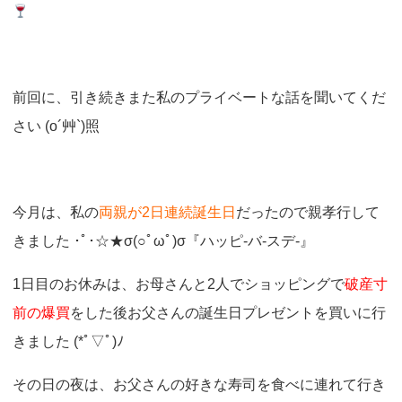
o
n
前回に、引き続きまた私のプライベートな話を聞いてくだ
さい (o´艸`)照
今月は、私の
両親が2日連続誕生日
だったので親孝行して
きました ･ﾟ･☆★σ(○ﾟωﾟ)σ『ハッピ-バ-スデ-』
1日目のお休みは、お母さんと2人でショッピングで
破産寸
前の爆買
をした後お父さんの誕生日プレゼントを買いに行
きました (*ﾟ▽ﾟ)ﾉ
その日の夜は、お父さんの好きな寿司を食べに連れて行き