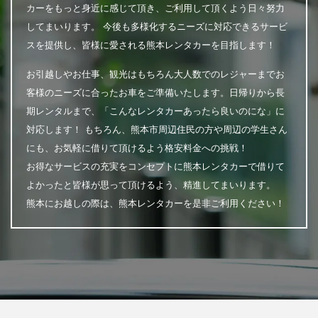
カーをもっと身近に感じて頂き、ご利用して頂くよう日々努力
してまいります。 今後も多様化するニーズに対応できるサービ
スを提供し、皆様に愛される熊本レンタカーを目指します！
お引越しやお仕事、観光はもちろん大人数でのレジャーまでお
客様のニーズに合ったお車をご準備いたします。日帰りから長
期レンタルまで、「こんなレンタカーあったら良いのにな」に
対応します！ もちろん、熊本市周辺住民の方や周辺の学生さん
にも、お気軽に借りて頂けるよう格安料金への挑戦！
お得なサービスの充実をコンセプトに熊本レンタカーで借りて
よかったと皆様が思って頂けるよう、精進してまいります。
熊本にお越しの際は、熊本レンタカーを是非ご利用ください！