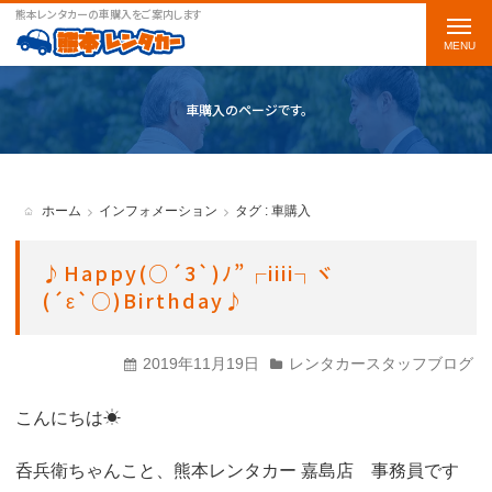
熊本レンタカーの車購入をご案内します
t
o
g
車購入のページです。
g
l
e
ホーム
インフォメーション
タグ : 車購入
n
a
♪Happy(○´3`)ﾉ”┌iiii┐ヾ
(´ε`○)Birthday♪
v
i
2019年11月19日
レンタカースタッフブログ
g
a
こんにちは☀
t
呑兵衛ちゃんこと、熊本レンタカー 嘉島店 事務員です
i