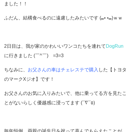
ました！！
ふだん、結構食べるのに遠慮したみたいです (⑉• •⑉)ｗｗ
2日目は、我が家のかわいいワンコたちを連れて
DogRun
に行きました (￣^￣)ゞ=3=3
ちなみに、
お父さんの車はチェレステで購入
した【トヨタ
のマークXジオ】です！
お父さんのお気に入りみたいで、他に乗ってる方を見たこ
とがないらしく優越感に浸ってます (¯∇¯٥)
毎年恒例、両親の誕生日を祝って喜んでもらえたことが