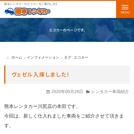
熊本レンタカーのエコカーをご案内します
t
o
g
エコカーのページです。
g
l
e
ホーム
インフォメーション
タグ : エコカー
n
a
ヴェゼル入庫しました！
v
i
2020年09月28日
レンタカー車両紹介
g
熊本レンタカー川尻店の本田です。
a
今回は、新しく仕入れました車両をご紹介させて頂きま
t
す。
i