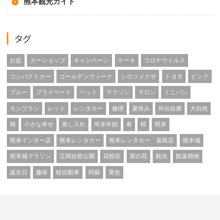
熊本観光ガイド
タグ
お盆
カーショップ
キャンペーン
ケーキ
コロナウイルス
コンパクトカー
ゴールデンウィーク
シロツメクサ
トヨタ
ピンク
ブルー
プライベート
ペット
マラソン
マロン
ミニバン
モンブラン
レッド
レンタカー
修理
夏休み
外出自粛
大自然
娘
小さな幸せ
差し入れ
年末年始
春
桜
熊本
熊本インター店
熊本レンタカー
熊本レンタカー 嘉島店
熊本城
熊本城マラソン
立岡自然公園
花粉症
菜の花
観光
観葉植物
誕生日
趣味
軽自動車
阿蘇
黄色